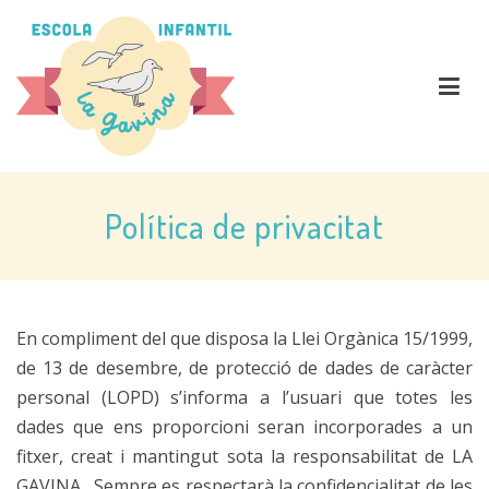
Vés
al
contingut
La Gavina Escola
Política de privacitat
En compliment del que disposa la Llei Orgànica 15/1999,
de 13 de desembre, de protecció de dades de caràcter
personal (LOPD) s’informa a l’usuari que totes les
dades que ens proporcioni seran incorporades a un
fitxer, creat i mantingut sota la responsabilitat de LA
GAVINA. Sempre es respectarà la confidencialitat de les